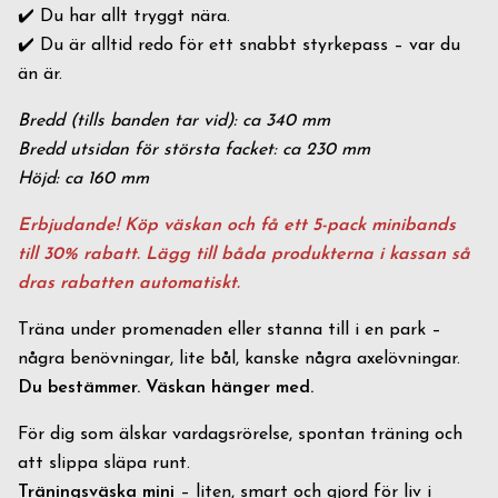
✔️ Du har allt tryggt nära.
✔️ Du är alltid redo för ett snabbt styrkepass – var du
än är.
Bredd (tills banden tar vid): ca 340 mm
Bredd utsidan för största facket: ca 230 mm
Höjd: ca 160 mm
Erbjudande! Köp väskan och få ett 5-pack minibands
till 30% rabatt. Lägg till båda produkterna i kassan så
dras rabatten automatiskt.
Träna under promenaden eller stanna till i en park –
några benövningar, lite bål, kanske några axelövningar.
Du bestämmer. Väskan hänger med.
För dig som älskar vardagsrörelse, spontan träning och
att slippa släpa runt.
Träningsväska mini
– liten, smart och gjord för liv i