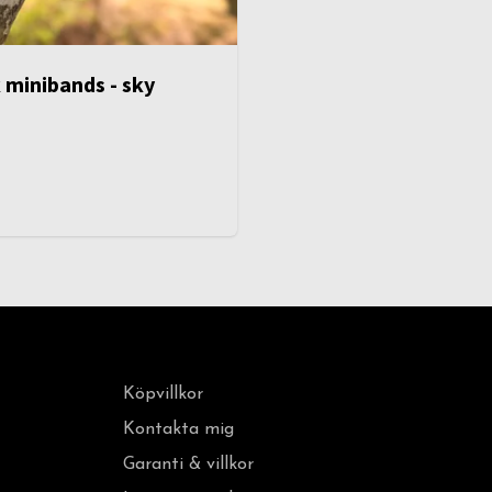
 minibands - sky
Köpvillkor
Kontakta mig
Garanti & villkor