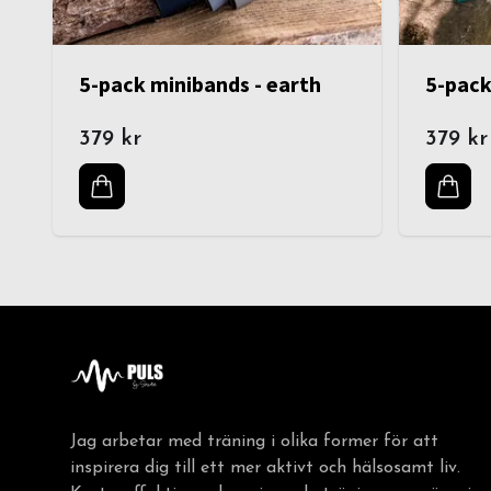
5-pack minibands - earth
5-pack
379 kr
379 kr
Jag arbetar med träning i olika former för att
inspirera dig till ett mer aktivt och hälsosamt liv.