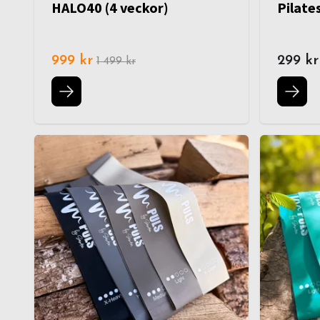
HALO40 (4 veckor)
Pilate
999 kr
299 kr
1 499 kr