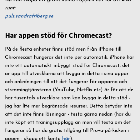
Du kan skapa ett gratis konto i appen här för att kika
runt:
puls.sandrafriberg.se
Har appen stöd för Chromecast?
På de flesta enheter finns stöd men från iPhone till
Chromecast fungerar det inte per automatik. iPhone har
inte ett automatiskt inbyggt stöd för Chromecast, det
är upp till utvecklarna att bygga in detta i sina appar
och anledningen till att det fungerar för apparna och
streamingtjänsterna (YouTube, Netflix etc) är för att de
har tusentals utvecklare som kan bygga in detta stöd -
jag har lite mer begränsade resurser. Detta betyder inte
att det inte finns lösningar - testa gärna nedan (har du
inte köpt ett träningsupplägg än men vill testa om det
fungerar så har du gratis tillgång till Prova-på-kicken i
appen - skapa ett konto
här
).