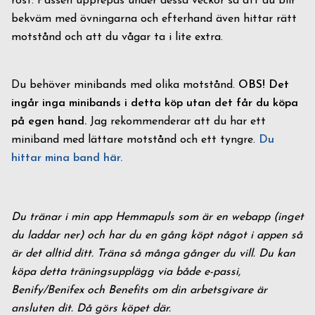
röst. Passen upprepas under dessa veckor så att du blir
bekväm med övningarna och efterhand även hittar rätt
motstånd och att du vågar ta i lite extra.
Du behöver minibands med olika motstånd.
OBS! Det
ingår inga minibands i detta köp utan det får du köpa
på egen hand.
Jag rekommenderar att du har ett
miniband med lättare motstånd och ett tyngre.
Du
hittar mina band här.
Du tränar i min app Hemmapuls som är en webapp (inget
du laddar ner) och har du en gång köpt något i appen så
är det alltid ditt. Träna så många gånger du vill. Du kan
köpa detta träningsupplägg via både e-passi,
Benify/Benifex och Benefits om din arbetsgivare är
ansluten dit. Då görs köpet där.