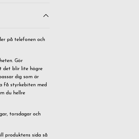
ller på telefonen och
gheten. Gör
det blir lite högre
passar dig som är
ka få styrkebiten med
m du hellre
agar, torsdagar och
ll produktens sida så