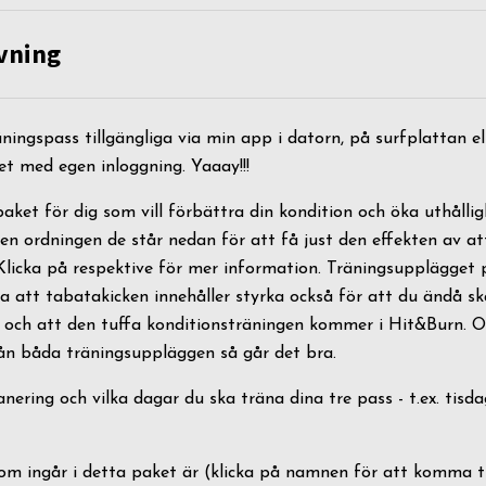
vning
äningspass tillgängliga via min app i datorn, på surfplattan e
et med egen inloggning. Yaaay!!!
aket för dig som vill förbättra din kondition och öka uthålli
n ordningen de står nedan för att få just den effekten av att 
 Klicka på respektive för mer information. Träningsupplägget 
a att tabatakicken innehåller styrka också för att du ändå s
- och att den tuffa konditionsträningen kommer i Hit&Burn. O
ån båda träningsuppläggen så går det bra.
nering och vilka dagar du ska träna dina tre pass - t.ex. tisd
m ingår i detta paket är (klicka på namnen för att komma ti