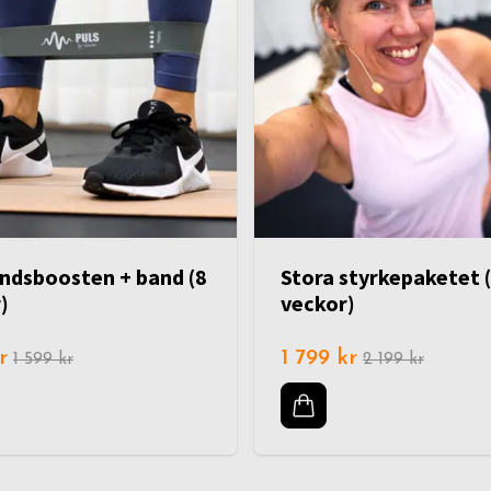
ndsboosten + band (8
Stora styrkepaketet 
)
veckor)
r
1 799 kr
1 599 kr
2 199 kr