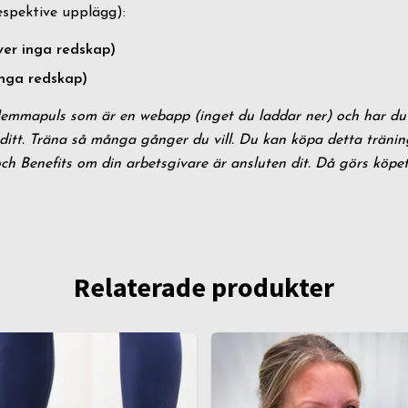
espektive upplägg):
ver inga redskap)
inga redskap)
Hemmapuls som är en webapp (inget du laddar ner) och har du
d ditt. Träna så många gånger du vill. Du kan köpa detta träni
och Benefits om din arbetsgivare är ansluten dit. Då görs köpet
Relaterade produkter