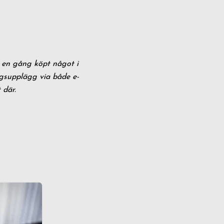
 en gång köpt något i
ngsupplägg via både e-
 där.