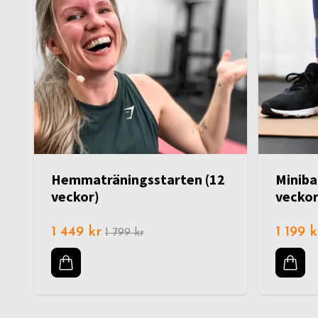
Hemmaträningsstarten (12
Miniba
veckor)
veckor
1 449 kr
1 199 k
1 799 kr