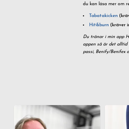
du kan läsa mer om r
Tabatakicken
(krä
Hit&burn
(kräver 
Du tränar i min app 
appen så är det allti
passi, Benify/Benifex 