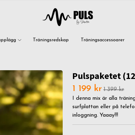
upplägg
Träningsredskap
Träningsaccessoarer
Pulspaketet (12
1 199 kr
1 399 kr
I denna mix är alla tränin
surfplattan eller på tele
inloggning. Yaaay!!!